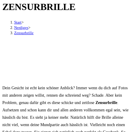
ZENSURBRILLE
den
Button
um,
Start
>
um
Nerdiges
>
Zensurbrille
das
Menü
aus-
oder
einzuklappen
Dein Gesicht ist echt kein schöner Anblick? Immer wenn du dich auf Fotos
mit anderen zeigen willst, rennen die schreiend weg? Schade. Aber kein
Problem, genau dafür gibt es diese schicke und zeitlose
Zensurbrille
.
Aufsetzen und schon kann dir und allen anderen vollkommen egal sein, wie
hässlich du bist. Es sieht ja keiner mehr. Natürlich hilft die Brille alleine
nicht viel, wenn deine Mundpartie auch hässlich ist. Vielleicht noch einen