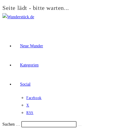
Seite lädt - bitte warten...
Zum
Inhalt
springen
Neue Wunder
Kategorien
Social
Facebook
X
RSS
Suchen …
Suche
Schalte
starten