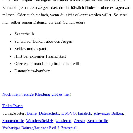
Schal dazu tragen. Sie eignet sich natürlich auch perfekt als Geschenk. So
kannst du jemandem zeigen, dass du ihn hässlich findest – ohne es sagen zu
müssen! Oder auch einfach, wenn du nicht erkannt werden willst. So setzt
man selber seinen Datenschutz um! Genial, oder?
Zensurbrille
Schwarzer Balken über den Augen
Zeitlos und elegant
Hilft bei extremer Hässlichkeit
Oder wenn man inkognito bleiben will
Datenschutz-konform
Noch mehr fetzige Kleidung gibt es hier
!
Teilen
Tweet
Schlagwörter
:
Brille
,
Datenschutz
,
DSGVO
,
hässlich
,
schwarzer Balken
,
Sonnenbrille
,
WunderstückDE
,
zensieren
,
Zensur
,
Zensurbrille
Weitere
Vorheriger Beitrag
Resident Evil 2 Brettspiel