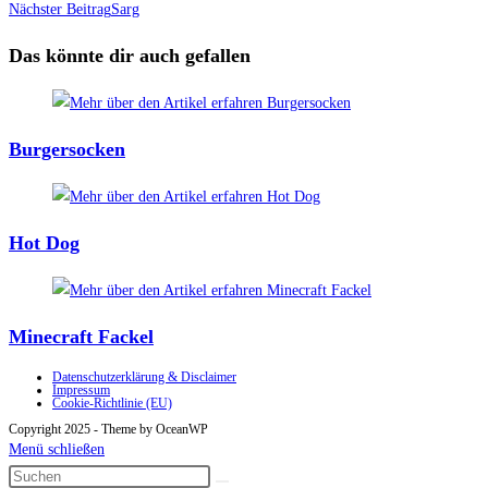
Artikel
Nächster Beitrag
Sarg
ansehen
Das könnte dir auch gefallen
Burgersocken
Hot Dog
Minecraft Fackel
Datenschutzerklärung & Disclaimer
Impressum
Cookie-Richtlinie (EU)
Copyright 2025 - Theme by OceanWP
Menü schließen