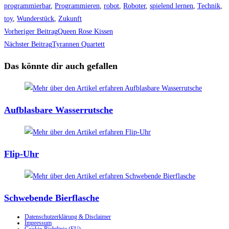
programmierbar
,
Programmieren
,
robot
,
Roboter
,
spielend lernen
,
Technik
,
toy
,
Wunderstück
,
Zukunft
Weitere
Vorheriger Beitrag
Queen Rose Kissen
Artikel
Nächster Beitrag
Tyrannen Quartett
ansehen
Das könnte dir auch gefallen
Aufblasbare Wasserrutsche
Flip-Uhr
Schwebende Bierflasche
Datenschutzerklärung & Disclaimer
Impressum