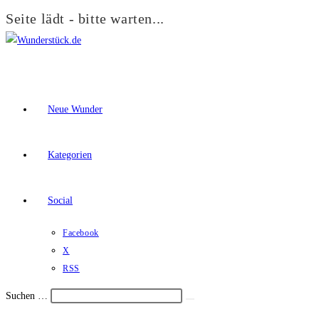
Seite lädt - bitte warten...
Zum
Inhalt
springen
Neue Wunder
Kategorien
Social
Facebook
X
RSS
Suchen …
Suche
Schalte
starten