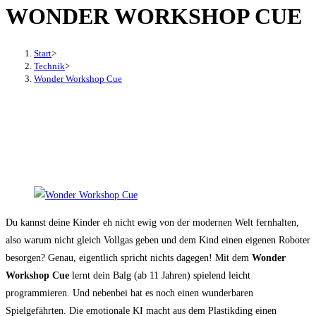
WONDER WORKSHOP CUE
den
Button
um,
Start
>
um
Technik
>
Wonder Workshop Cue
das
Menü
aus-
oder
einzuklappen
Du kannst deine Kinder eh nicht ewig von der modernen Welt fernhalten,
also warum nicht gleich Vollgas geben und dem Kind einen eigenen Roboter
besorgen? Genau, eigentlich spricht nichts dagegen! Mit dem
Wonder
Workshop Cue
lernt dein Balg (ab 11 Jahren) spielend leicht
programmieren. Und nebenbei hat es noch einen wunderbaren
Spielgefährten. Die emotionale KI macht aus dem Plastikding einen