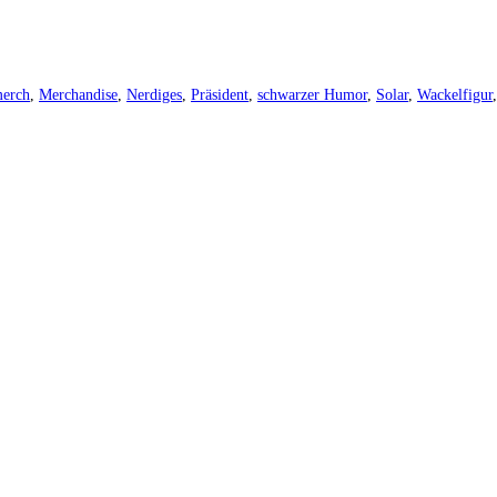
erch
,
Merchandise
,
Nerdiges
,
Präsident
,
schwarzer Humor
,
Solar
,
Wackelfigur
,