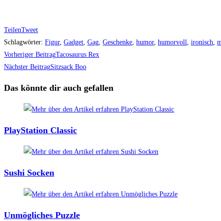
Teilen
Tweet
Schlagwörter
:
Figur
,
Gadget
,
Gag
,
Geschenke
,
humor
,
humorvoll
,
ironisch
,
m
Weitere
Vorheriger Beitrag
Tacosaurus Rex
Artikel
Nächster Beitrag
Sitzsack Boo
ansehen
Das könnte dir auch gefallen
PlayStation Classic
Sushi Socken
Unmögliches Puzzle