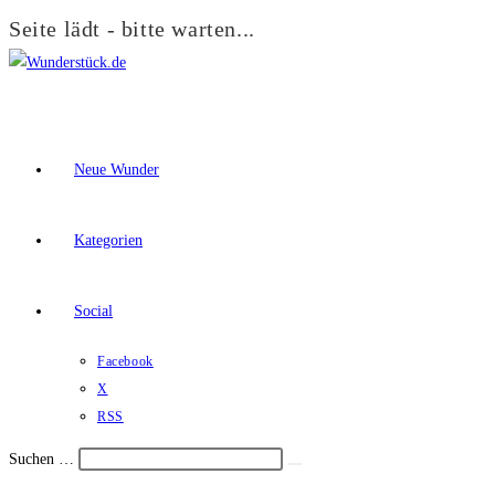
Seite lädt - bitte warten...
Zum
Inhalt
springen
Neue Wunder
Kategorien
Social
Facebook
X
RSS
Suchen …
Suche
Schalte
starten