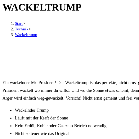
WACKELTRUMP
den
Button
um,
Start
>
um
Technik
>
Wackeltrump
das
Menü
aus-
oder
einzuklappen
Ein wackelnder Mr. President! Der Wackeltrump ist das perfekte, nicht erns
Präsident wackelt wo immer du willst. Und wo die Sonne etwas scheint, denn
Ärger wird einfach weg-gewackelt. Vorsicht! Nicht ernst gemeint und frei von
Wackelnder Trump
Läuft mit der Kraft der Sonne
Kein Erdöl, Kohle oder Gas zum Betrieb notwendig
Nicht so teuer wie das Original