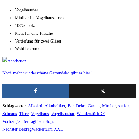
Vogelhausbar
Minibar im Vogelhaus-Look
100% Holz
Platz für eine Flasche
Vertiefung für zwei Gläser
Wohl bekomms!
Noch mehr wunderschöne Gartendeko gibt es hier!
Schlagwörter
:
Alkohol
,
Alkoholiker
,
Bar
,
Deko
,
Garten
,
Minibar
,
saufen
,
Schnaps
,
Tiere
,
Vogelhaus
,
Vogelhausbar
,
WunderstückDE
Weitere
Vorheriger Beitrag
FischFlops
Artikel
Nächster Beitrag
Wackelturm XXL