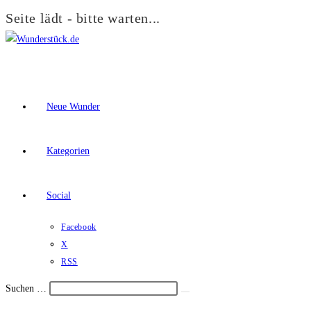
Seite lädt - bitte warten...
Zum
Inhalt
springen
Neue Wunder
Kategorien
Social
Facebook
X
RSS
Suchen …
Suche
Schalte
starten