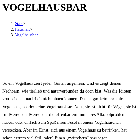
VOGELHAUSBAR
den
Button
um,
Start
>
um
Haushalt
>
Vogelhausbar
das
Menü
aus-
oder
einzuklappen
So ein Vogelhaus ziert jeden Garten ungemein. Und es zeigt deinen
Nachbarn, wie tierlieb und naturverbunden du doch bist. Was die Idioten
von nebenan natürlich nicht ahnen können: Das ist gar kein normales
Vogelhaus, sondern eine
Vogelhausbar
. Nein, sie ist nicht für Vögel, sie ist
für Menschen. Menschen, die offenbar ein immenses Alkoholproblem
haben, oder einfach zum Spaß ihren Fusel in einem Vogelhäuschen
verstecken. Aber im Ernst, sich aus einem Vogelhaus zu betrinken, hat
schon extrem viel Stil, oder? Einen „zwitschern“ sozusagen.