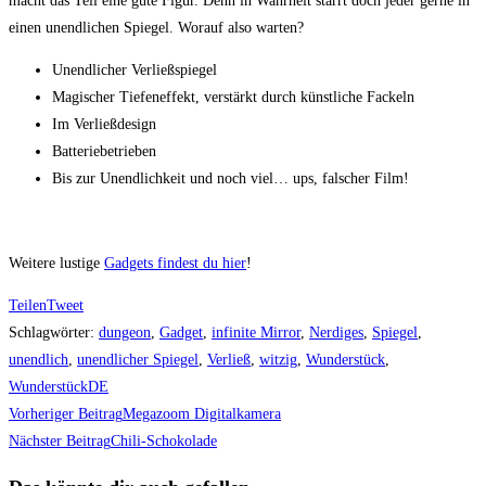
macht das Teil eine gute Figur. Denn in Wahrheit starrt doch jeder gerne in
einen unendlichen Spiegel. Worauf also warten?
Unendlicher Verließspiegel
Magischer Tiefeneffekt, verstärkt durch künstliche Fackeln
Im Verließdesign
Batteriebetrieben
Bis zur Unendlichkeit und noch viel… ups, falscher Film!
Weitere lustige
Gadgets findest du hier
!
Teilen
Tweet
Schlagwörter
:
dungeon
,
Gadget
,
infinite Mirror
,
Nerdiges
,
Spiegel
,
unendlich
,
unendlicher Spiegel
,
Verließ
,
witzig
,
Wunderstück
,
WunderstückDE
Weitere
Vorheriger Beitrag
Megazoom Digitalkamera
Artikel
Nächster Beitrag
Chili-Schokolade
ansehen