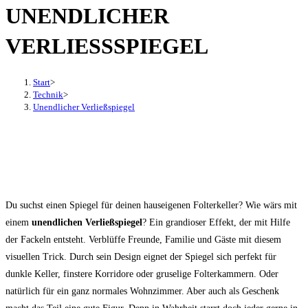
UNENDLICHER
den
Button
VERLIESSSPIEGEL
um,
um
das
Start
>
Technik
>
Menü
Unendlicher Verließspiegel
aus-
oder
einzuklappen
Du suchst einen Spiegel für deinen hauseigenen Folterkeller? Wie wärs mit
einem
unendlichen Verließspiegel
? Ein grandioser Effekt, der mit Hilfe
der Fackeln entsteht. Verblüffe Freunde, Familie und Gäste mit diesem
visuellen Trick. Durch sein Design eignet der Spiegel sich perfekt für
dunkle Keller, finstere Korridore oder gruselige Folterkammern. Oder
natürlich für ein ganz normales Wohnzimmer. Aber auch als Geschenk