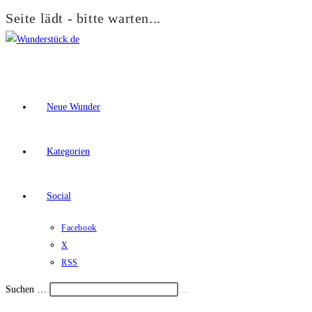
Seite lädt - bitte warten...
Zum
Inhalt
springen
Neue Wunder
Kategorien
Social
Facebook
X
RSS
Suchen …
Suche
Schalte
starten