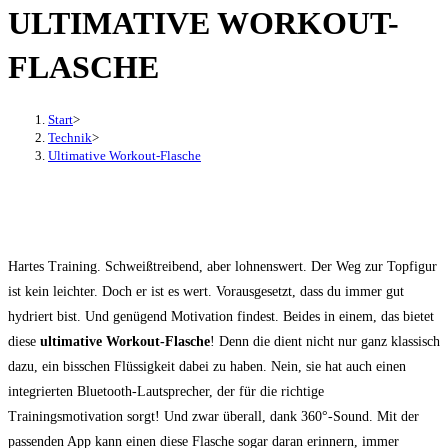
ULTIMATIVE WORKOUT-
den
Button
FLASCHE
um,
um
das
Start
>
Technik
>
Menü
Ultimative Workout-Flasche
aus-
oder
einzuklappen
Hartes Training. Schweißtreibend, aber lohnenswert. Der Weg zur Topfigur
ist kein leichter. Doch er ist es wert. Vorausgesetzt, dass du immer gut
hydriert bist. Und genügend Motivation findest. Beides in einem, das bietet
diese
ultimative Workout-Flasche
! Denn die dient nicht nur ganz klassisch
dazu, ein bisschen Flüssigkeit dabei zu haben. Nein, sie hat auch einen
integrierten Bluetooth-Lautsprecher, der für die richtige
Trainingsmotivation sorgt! Und zwar überall, dank 360°-Sound. Mit der
passenden App kann einen diese Flasche sogar daran erinnern, immer