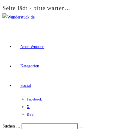
Seite lädt - bitte warten...
Zum
Inhalt
springen
Neue Wunder
Kategorien
Social
Facebook
X
RSS
Suchen …
Suche
Schalte
starten