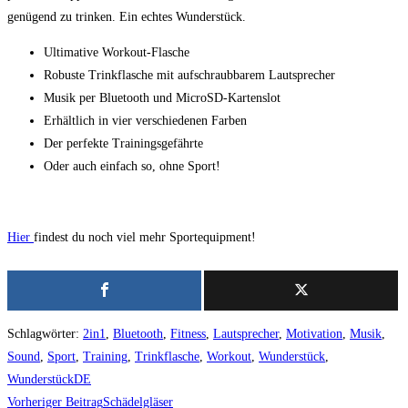
genügend zu trinken. Ein echtes Wunderstück.
Ultimative Workout-Flasche
Robuste Trinkflasche mit aufschraubbarem Lautsprecher
Musik per Bluetooth und MicroSD-Kartenslot
Erhältlich in vier verschiedenen Farben
Der perfekte Trainingsgefährte
Oder auch einfach so, ohne Sport!
Hier
findest du noch viel mehr Sportequipment!
Schlagwörter
:
2in1
,
Bluetooth
,
Fitness
,
Lautsprecher
,
Motivation
,
Musik
,
Sound
,
Sport
,
Training
,
Trinkflasche
,
Workout
,
Wunderstück
,
WunderstückDE
Weitere
Vorheriger Beitrag
Schädelgläser