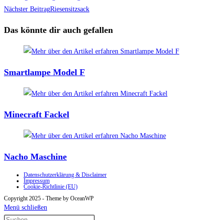
Artikel
Nächster Beitrag
Riesensitzsack
ansehen
Das könnte dir auch gefallen
Smartlampe Model F
Minecraft Fackel
Nacho Maschine
Datenschutzerklärung & Disclaimer
Impressum
Cookie-Richtlinie (EU)
Copyright 2025 - Theme by OceanWP
Menü schließen