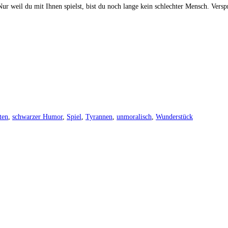
Nur weil du mit Ihnen spielst, bist du noch lange kein schlechter Mensch. Vers
ten
,
schwarzer Humor
,
Spiel
,
Tyrannen
,
unmoralisch
,
Wunderstück