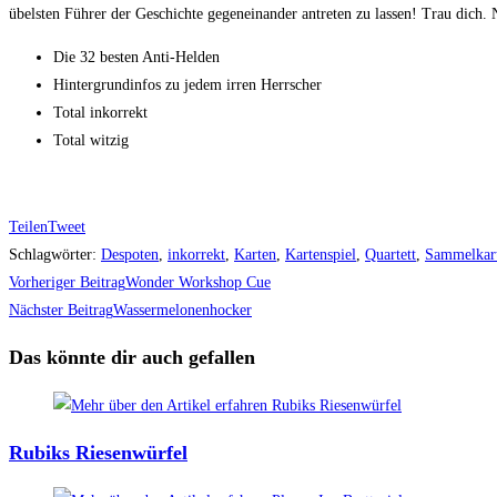
übelsten Führer der Geschichte gegeneinander antreten zu lassen! Trau dich. 
Die 32 besten Anti-Helden
Hintergrundinfos zu jedem irren Herrscher
Total inkorrekt
Total witzig
Teilen
Tweet
Schlagwörter
:
Despoten
,
inkorrekt
,
Karten
,
Kartenspiel
,
Quartett
,
Sammelkar
Weitere
Vorheriger Beitrag
Wonder Workshop Cue
Artikel
Nächster Beitrag
Wassermelonenhocker
ansehen
Das könnte dir auch gefallen
Rubiks Riesenwürfel