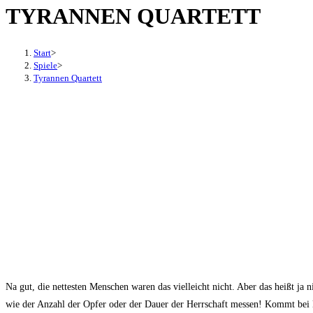
TYRANNEN QUARTETT
den
Button
um,
Start
>
um
Spiele
>
Tyrannen Quartett
das
Menü
aus-
oder
einzuklappen
Na gut, die nettesten Menschen waren das vielleicht nicht. Aber das heißt ja 
wie der Anzahl der Opfer oder der Dauer der Herrschaft messen! Kommt bei M