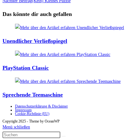
Artikel
Nächster Beitrag
(Kein) Kleines Puzzle
ansehen
Das könnte dir auch gefallen
Unendlicher Verließspiegel
PlayStation Classic
Sprechende Teemaschine
Datenschutzerklärung & Disclaimer
Impressum
Cookie-Richtlinie (EU)
Copyright 2025 - Theme by OceanWP
Menü schließen