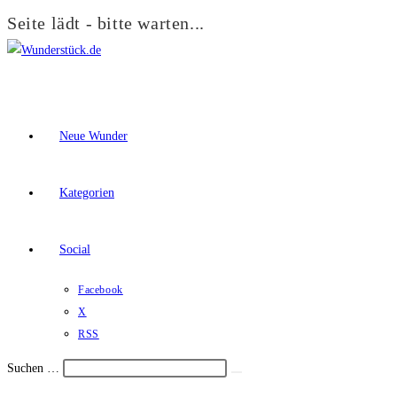
Seite lädt - bitte warten...
Zum
Inhalt
springen
Neue Wunder
Kategorien
Social
Facebook
X
RSS
Suchen …
Suche
Schalte
starten