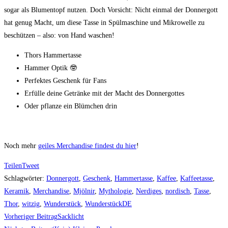
sogar als Blumentopf nutzen. Doch Vorsicht: Nicht einmal der Donnergott
hat genug Macht, um diese Tasse in Spülmaschine und Mikrowelle zu
beschützen – also: von Hand waschen!
Thors Hammertasse
Hammer Optik 🤓
Perfektes Geschenk für Fans
Erfülle deine Getränke mit der Macht des Donnergottes
Oder pflanze ein Blümchen drin
Noch mehr
geiles Merchandise findest du hier
!
Teilen
Tweet
Schlagwörter
:
Donnergott
,
Geschenk
,
Hammertasse
,
Kaffee
,
Kaffeetasse
,
Keramik
,
Merchandise
,
Mjölnir
,
Mythologie
,
Nerdiges
,
nordisch
,
Tasse
,
Thor
,
witzig
,
Wunderstück
,
WunderstückDE
Weitere
Vorheriger Beitrag
Sacklicht