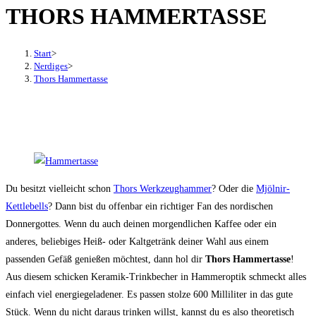
THORS HAMMERTASSE
den
Button
um,
Start
>
um
Nerdiges
>
Thors Hammertasse
das
Menü
aus-
oder
einzuklappen
Du besitzt vielleicht schon
Thors Werkzeughammer
? Oder die
Mjölnir-
Kettlebells
? Dann bist du offenbar ein richtiger Fan des nordischen
Donnergottes. Wenn du auch deinen morgendlichen Kaffee oder ein
anderes, beliebiges Heiß- oder Kaltgetränk deiner Wahl aus einem
passenden Gefäß genießen möchtest, dann hol dir
Thors Hammertasse
!
Aus diesem schicken Keramik-Trinkbecher in Hammeroptik schmeckt alles
einfach viel energiegeladener. Es passen stolze 600 Milliliter in das gute
Stück. Wenn du nicht daraus trinken willst, kannst du es also theoretisch