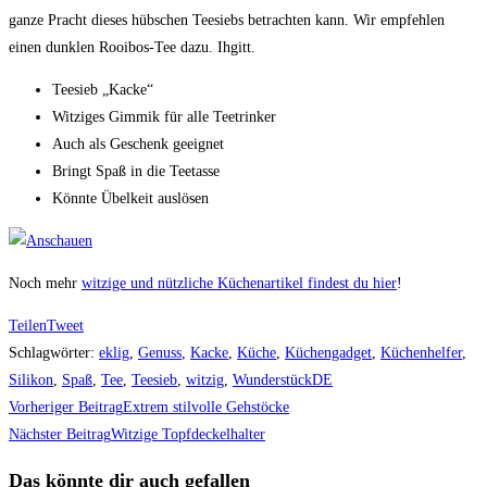
ganze Pracht dieses hübschen Teesiebs betrachten kann. Wir empfehlen
einen dunklen Rooibos-Tee dazu. Ihgitt.
Teesieb „Kacke“
Witziges Gimmik für alle Teetrinker
Auch als Geschenk geeignet
Bringt Spaß in die Teetasse
Könnte Übelkeit auslösen
Noch mehr
witzige und nützliche Küchenartikel findest du hier
!
Teilen
Tweet
Schlagwörter
:
eklig
,
Genuss
,
Kacke
,
Küche
,
Küchengadget
,
Küchenhelfer
,
Silikon
,
Spaß
,
Tee
,
Teesieb
,
witzig
,
WunderstückDE
Weitere
Vorheriger Beitrag
Extrem stilvolle Gehstöcke
Artikel
Nächster Beitrag
Witzige Topfdeckelhalter
ansehen
Das könnte dir auch gefallen