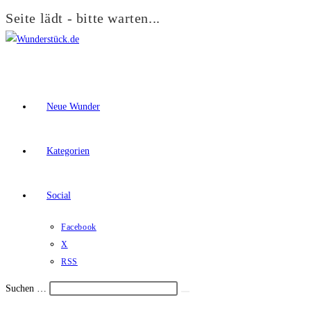
Seite lädt - bitte warten...
Zum
Inhalt
springen
Neue Wunder
Kategorien
Social
Facebook
X
RSS
Suchen …
Suche
Schalte
starten