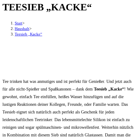
TEESIEB „KACKE“
den
Button
um,
Start
>
um
Haushalt
>
Teesieb „Kacke“
das
Menü
aus-
oder
einzuklappen
Tee trinken hat was anmutiges und ist perfekt für Genießer. Und jetzt auch
für alle nicht-Spießer und Spaßkanonen – dank dem
Teesieb „Kacke“
! Wie
gewohnt, einfach Tee einfüllen, heißes Wasser hinzufügen und auf die
lustigen Reaktionen deiner Kollegen, Freunde, oder Familie warten. Das
Teesieb eignet sich natürlich auch perfekt als Geschenk für jeden
leidenschaftlichen Teetrinker. Das lebensmittelechte Silikon ist einfach zu
reinigen und sogar spülmaschinen- und mikrowellenfest. Weiterhin nützlich
in Kombination mit diesem Sieb sind natürlich Glastassen. Damit man die