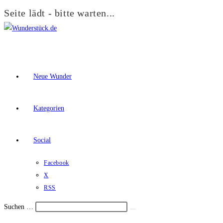
Seite lädt - bitte warten...
Zum
Inhalt
springen
Neue Wunder
Kategorien
Social
Facebook
X
RSS
Suchen …
Suche
Schalte
starten