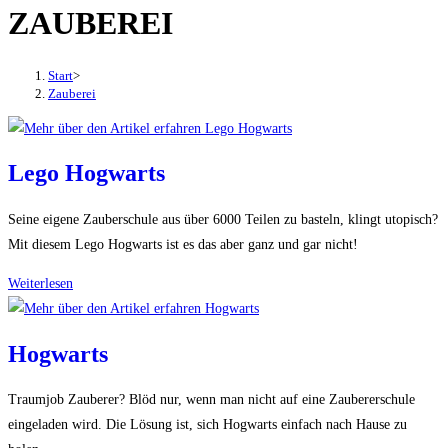
ZAUBEREI
den
Button
um,
Start
>
um
Zauberei
das
Menü
aus-
Lego Hogwarts
oder
einzuklappen
Seine eigene Zauberschule aus über 6000 Teilen zu basteln, klingt utopisch?
Mit diesem Lego Hogwarts ist es das aber ganz und gar nicht!
Lego
Weiterlesen
Hogwarts
Hogwarts
Traumjob Zauberer? Blöd nur, wenn man nicht auf eine Zaubererschule
eingeladen wird. Die Lösung ist, sich Hogwarts einfach nach Hause zu