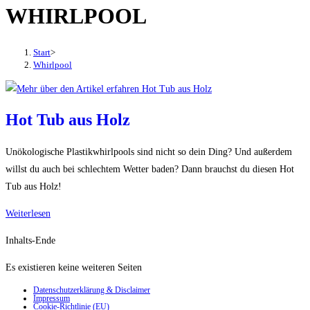
WHIRLPOOL
den
Button
um,
Start
>
um
Whirlpool
das
Menü
aus-
Hot Tub aus Holz
oder
einzuklappen
Unökologische Plastikwhirlpools sind nicht so dein Ding? Und außerdem
willst du auch bei schlechtem Wetter baden? Dann brauchst du diesen Hot
Tub aus Holz!
Hot
Weiterlesen
Tub
Inhalts-Ende
aus
Holz
Es existieren keine weiteren Seiten
Datenschutzerklärung & Disclaimer
Impressum
Cookie-Richtlinie (EU)