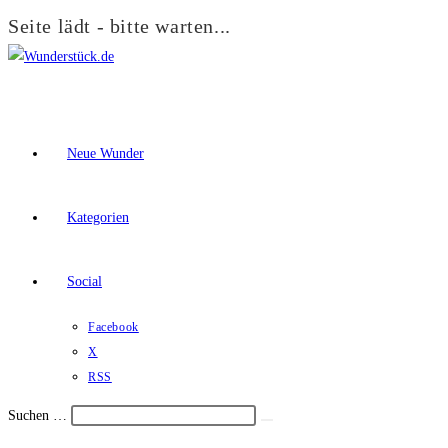
Seite lädt - bitte warten...
Zum
Inhalt
springen
Neue Wunder
Kategorien
Social
Facebook
X
RSS
Suchen …
Suche
Schalte
starten