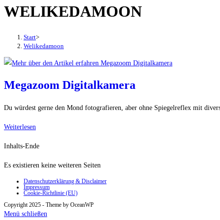
WELIKEDAMOON
den
Button
um,
Start
>
um
Welikedamoon
das
Menü
aus-
Megazoom Digitalkamera
oder
einzuklappen
Du würdest gerne den Mond fotografieren, aber ohne Spiegelreflex mit dive
Megazoom
Weiterlesen
Digitalkamera
Inhalts-Ende
Es existieren keine weiteren Seiten
Datenschutzerklärung & Disclaimer
Impressum
Cookie-Richtlinie (EU)
Copyright 2025 - Theme by OceanWP
Menü schließen