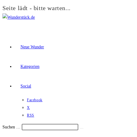
Seite lädt - bitte warten...
Zum
Inhalt
springen
Neue Wunder
Kategorien
Social
Facebook
X
RSS
Suchen …
Suche
Schalte
starten