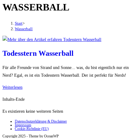
WASSERBALL
den
Button
um,
Start
>
um
Wasserball
das
Menü
aus-
Todesstern Wasserball
oder
einzuklappen
Für alle Freunde von Strand und Sonne... was, du bist eigentlich nur ein
Nerd? Egal, es ist ein Todesstern Wasserball. Der ist perfekt für Nerds!
Todesstern
Weiterlesen
Wasserball
Inhalts-Ende
Es existieren keine weiteren Seiten
Datenschutzerklärung & Disclaimer
Impressum
Cookie-Richtlinie (EU)
Copyright 2025 - Theme by OceanWP