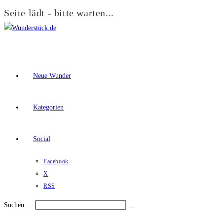
Seite lädt - bitte warten...
Zum
Inhalt
springen
Neue Wunder
Kategorien
Social
Facebook
X
RSS
Suchen …
Suche
Schalte
starten