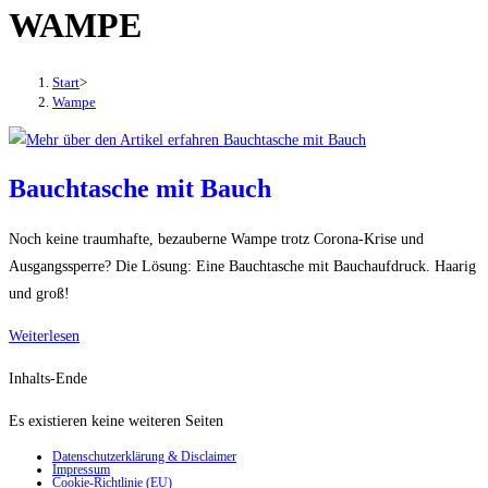
WAMPE
den
Button
um,
Start
>
um
Wampe
das
Menü
aus-
Bauchtasche mit Bauch
oder
einzuklappen
Noch keine traumhafte, bezauberne Wampe trotz Corona-Krise und
Ausgangssperre? Die Lösung: Eine Bauchtasche mit Bauchaufdruck. Haarig
und groß!
Bauchtasche
Weiterlesen
mit
Inhalts-Ende
Bauch
Es existieren keine weiteren Seiten
Datenschutzerklärung & Disclaimer
Impressum
Cookie-Richtlinie (EU)