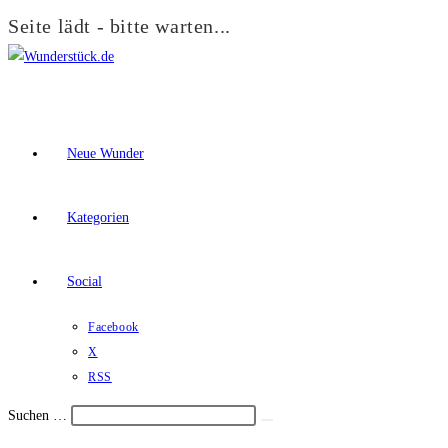
Seite lädt - bitte warten...
Zum
Inhalt
springen
Neue Wunder
Kategorien
Social
Facebook
X
RSS
Suchen …
Suche
Schalte
starten