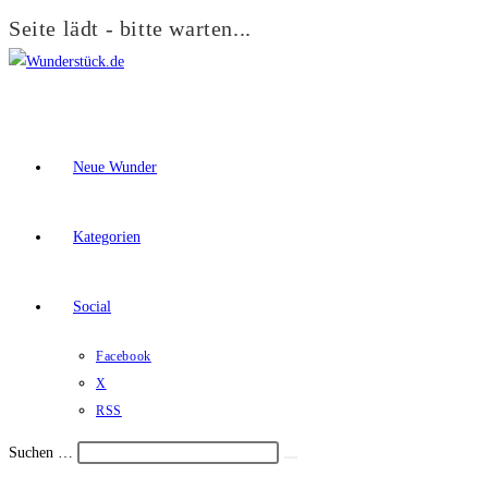
Seite lädt - bitte warten...
Zum
Inhalt
springen
Neue Wunder
Kategorien
Social
Facebook
X
RSS
Suchen …
Suche
Schalte
starten