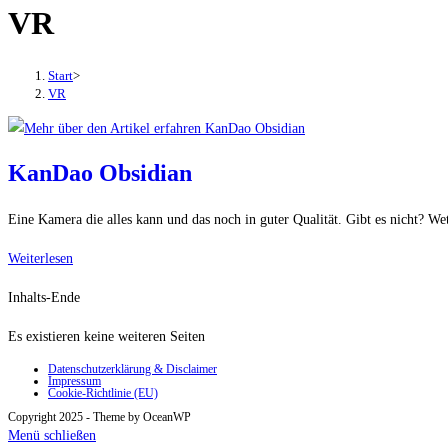
VR
den
Button
um,
Start
>
um
VR
das
Menü
aus-
KanDao Obsidian
oder
einzuklappen
Eine Kamera die alles kann und das noch in guter Qualität. Gibt es nicht? We
KanDao
Weiterlesen
Obsidian
Inhalts-Ende
Es existieren keine weiteren Seiten
Datenschutzerklärung & Disclaimer
Impressum
Cookie-Richtlinie (EU)
Copyright 2025 - Theme by OceanWP
Menü schließen