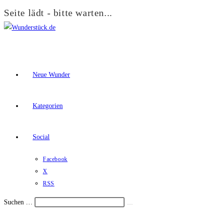
Seite lädt - bitte warten...
Zum
Inhalt
springen
Neue Wunder
Kategorien
Social
Facebook
X
RSS
Suchen …
Suche
Schalte
starten