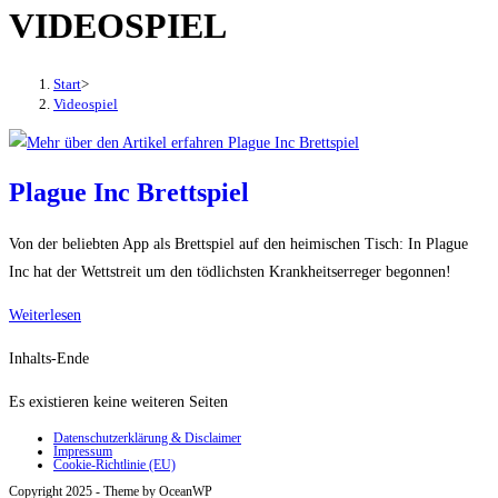
VIDEOSPIEL
den
Button
um,
Start
>
um
Videospiel
das
Menü
aus-
Plague Inc Brettspiel
oder
einzuklappen
Von der beliebten App als Brettspiel auf den heimischen Tisch: In Plague
Inc hat der Wettstreit um den tödlichsten Krankheitserreger begonnen!
Plague
Weiterlesen
Inc
Inhalts-Ende
Brettspiel
Es existieren keine weiteren Seiten
Datenschutzerklärung & Disclaimer
Impressum
Cookie-Richtlinie (EU)
Copyright 2025 - Theme by OceanWP