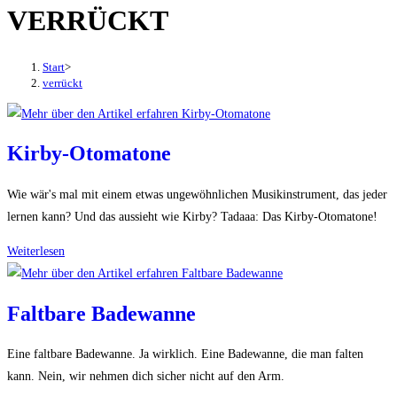
VERRÜCKT
den
Button
um,
Start
>
um
verrückt
das
Menü
aus-
Kirby-Otomatone
oder
einzuklappen
Wie wär's mal mit einem etwas ungewöhnlichen Musikinstrument, das jeder
lernen kann? Und das aussieht wie Kirby? Tadaaa: Das Kirby-Otomatone!
Kirby-
Weiterlesen
Otomatone
Faltbare Badewanne
Eine faltbare Badewanne. Ja wirklich. Eine Badewanne, die man falten
kann. Nein, wir nehmen dich sicher nicht auf den Arm.