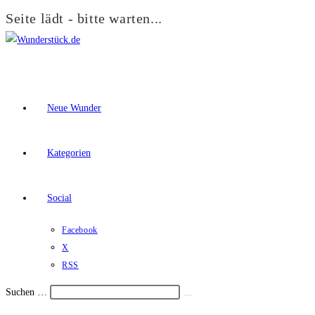
Seite lädt - bitte warten...
Zum
Inhalt
springen
Neue Wunder
Kategorien
Social
Facebook
X
RSS
Suchen …
Suche
Schalte
starten