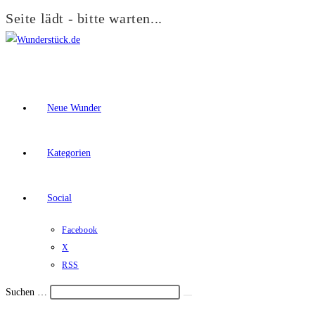
Seite lädt - bitte warten...
Zum
Inhalt
springen
Neue Wunder
Kategorien
Social
Facebook
X
RSS
Suchen …
Suche
Schalte
starten