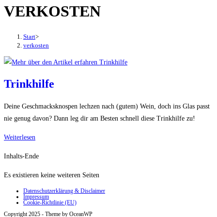
VERKOSTEN
den
Button
um,
Start
>
um
verkosten
das
Menü
aus-
Trinkhilfe
oder
einzuklappen
Deine Geschmacksknospen lechzen nach (gutem) Wein, doch ins Glas passt
nie genug davon? Dann leg dir am Besten schnell diese Trinkhilfe zu!
Trinkhilfe
Weiterlesen
Inhalts-Ende
Es existieren keine weiteren Seiten
Datenschutzerklärung & Disclaimer
Impressum
Cookie-Richtlinie (EU)
Copyright 2025 - Theme by OceanWP