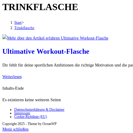
TRINKFLASCHE
den
Button
um,
Start
>
um
Trinkflasche
das
Menü
aus-
Ultimative Workout-Flasche
oder
einzuklappen
Dir fehlt für deine sportlichen Ambitionen die richtige Motivation und die p
Ultimative
Weiterlesen
Workout-
Inhalts-Ende
Flasche
Es existieren keine weiteren Seiten
Datenschutzerklärung & Disclaimer
Impressum
Cookie-Richtlinie (EU)
Copyright 2025 - Theme by OceanWP
Menü schließen