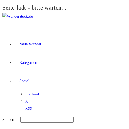
Seite lädt - bitte warten...
Zum
Inhalt
springen
Neue Wunder
Kategorien
Social
Facebook
X
RSS
Suchen …
Suche
Schalte
starten