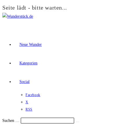
Seite lädt - bitte warten...
Zum
Inhalt
springen
Neue Wunder
Kategorien
Social
Facebook
X
RSS
Suchen …
Suche
Schalte
starten