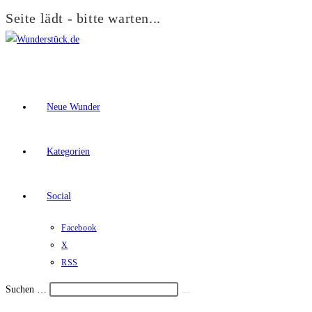
Seite lädt - bitte warten...
Zum
Inhalt
springen
Neue Wunder
Kategorien
Social
Facebook
X
RSS
Suchen …
Suche
Schalte
starten