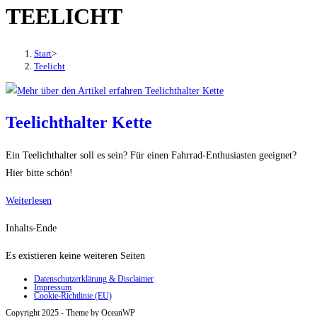
TEELICHT
den
Button
um,
Start
>
um
Teelicht
das
Menü
aus-
Teelichthalter Kette
oder
einzuklappen
Ein Teelichthalter soll es sein? Für einen Fahrrad-Enthusiasten geeignet?
Hier bitte schön!
Teelichthalter
Weiterlesen
Kette
Inhalts-Ende
Es existieren keine weiteren Seiten
Datenschutzerklärung & Disclaimer
Impressum
Cookie-Richtlinie (EU)
Copyright 2025 - Theme by OceanWP