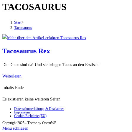
TACOSAURUS
den
Button
um,
Start
>
um
Tacosaurus
das
Menü
aus-
Tacosaurus Rex
oder
einzuklappen
Die Dinos sind da! Und sie bringen Tacos an den Esstisch!
Tacosaurus
Weiterlesen
Rex
Inhalts-Ende
Es existieren keine weiteren Seiten
Datenschutzerklärung & Disclaimer
Impressum
Cookie-Richtlinie (EU)
Copyright 2025 - Theme by OceanWP
Menü schließen