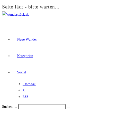
Seite lädt - bitte warten...
Zum
Inhalt
springen
Neue Wunder
Kategorien
Social
Facebook
X
RSS
Suchen …
Suche
Schalte
starten