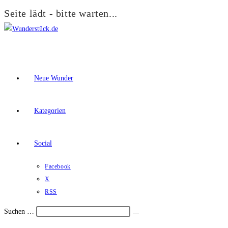
Seite lädt - bitte warten...
Zum
Inhalt
springen
Neue Wunder
Kategorien
Social
Facebook
X
RSS
Suchen …
Suche
Schalte
starten