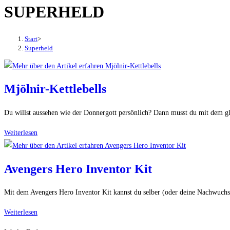
SUPERHELD
den
Button
um,
Start
>
um
Superheld
das
Menü
aus-
Mjölnir-Kettlebells
oder
einzuklappen
Du willst aussehen wie der Donnergott persönlich? Dann musst du mit dem gl
Mjölnir-
Weiterlesen
Kettlebells
Avengers Hero Inventor Kit
Mit dem Avengers Hero Inventor Kit kannst du selber (oder deine Nachwuch
Avengers
Weiterlesen
Hero