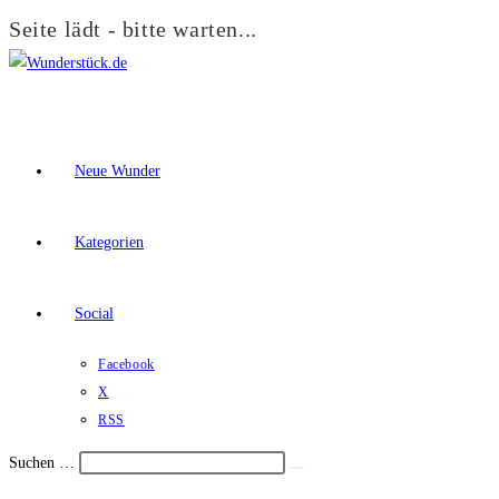
Seite lädt - bitte warten...
Zum
Inhalt
springen
Neue Wunder
Kategorien
Social
Facebook
X
RSS
Suchen …
Suche
Schalte
starten