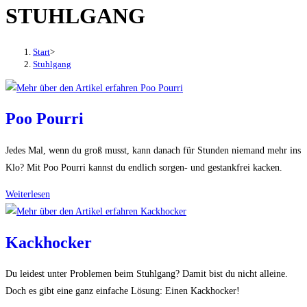
STUHLGANG
den
Button
um,
Start
>
um
Stuhlgang
das
Menü
aus-
Poo Pourri
oder
einzuklappen
Jedes Mal, wenn du groß musst, kann danach für Stunden niemand mehr ins
Klo? Mit Poo Pourri kannst du endlich sorgen- und gestankfrei kacken.
Poo
Weiterlesen
Pourri
Kackhocker
Du leidest unter Problemen beim Stuhlgang? Damit bist du nicht alleine.
Doch es gibt eine ganz einfache Lösung: Einen Kackhocker!