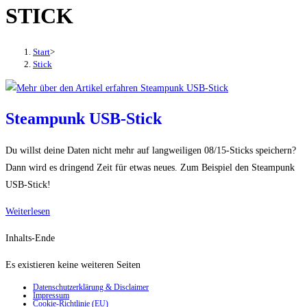
STICK
den
Button
um,
Start
>
um
Stick
das
Menü
aus-
Steampunk USB-Stick
oder
einzuklappen
Du willst deine Daten nicht mehr auf langweiligen 08/15-Sticks speichern?
Dann wird es dringend Zeit für etwas neues. Zum Beispiel den Steampunk
USB-Stick!
Steampunk
Weiterlesen
USB-
Inhalts-Ende
Stick
Es existieren keine weiteren Seiten
Datenschutzerklärung & Disclaimer
Impressum
Cookie-Richtlinie (EU)