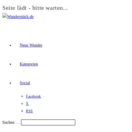
Seite lädt - bitte warten...
Zum
Inhalt
springen
Neue Wunder
Kategorien
Social
Facebook
X
RSS
Suchen …
Suche
Schalte
starten