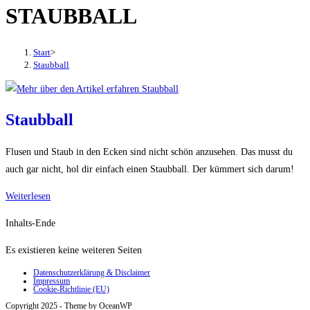
STAUBBALL
den
Button
um,
Start
>
um
Staubball
das
Menü
aus-
Staubball
oder
einzuklappen
Flusen und Staub in den Ecken sind nicht schön anzusehen. Das musst du
auch gar nicht, hol dir einfach einen Staubball. Der kümmert sich darum!
Staubball
Weiterlesen
Inhalts-Ende
Es existieren keine weiteren Seiten
Datenschutzerklärung & Disclaimer
Impressum
Cookie-Richtlinie (EU)
Copyright 2025 - Theme by OceanWP