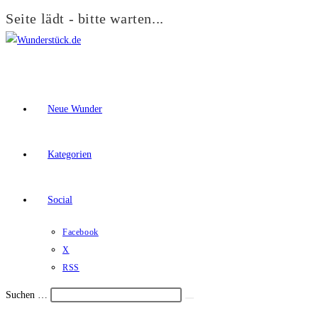
Seite lädt - bitte warten...
Zum
Inhalt
springen
Neue Wunder
Kategorien
Social
Facebook
X
RSS
Suchen …
Suche
Schalte
starten