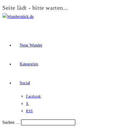
Seite lädt - bitte warten...
Zum
Inhalt
springen
Neue Wunder
Kategorien
Social
Facebook
X
RSS
Suchen …
Suche
Schalte
starten