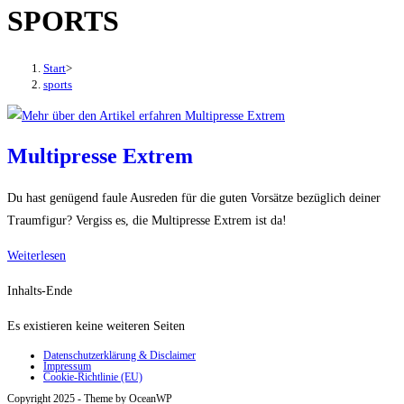
SPORTS
den
Button
um,
Start
>
um
sports
das
Menü
aus-
Multipresse Extrem
oder
einzuklappen
Du hast genügend faule Ausreden für die guten Vorsätze bezüglich deiner
Traumfigur? Vergiss es, die Multipresse Extrem ist da!
Multipresse
Weiterlesen
Extrem
Inhalts-Ende
Es existieren keine weiteren Seiten
Datenschutzerklärung & Disclaimer
Impressum
Cookie-Richtlinie (EU)
Copyright 2025 - Theme by OceanWP