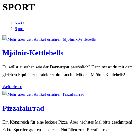
SPORT
den
Button
um,
Start
>
um
Sport
das
Menü
aus-
Mjölnir-Kettlebells
oder
einzuklappen
Du willst aussehen wie der Donnergott persönlich? Dann musst du mit dem
gleichen Equipment trainieren du Lauch - Mit den Mjölnir-Kettlebells!
Mjölnir-
Weiterlesen
Kettlebells
Pizzafahrrad
Ein Köngireich für eine leckere Pizza. Aber nächstes Mal bitte geschnitten!
Echte Sportler greifen in solchen Notfällen zum Pizzafahrrad.