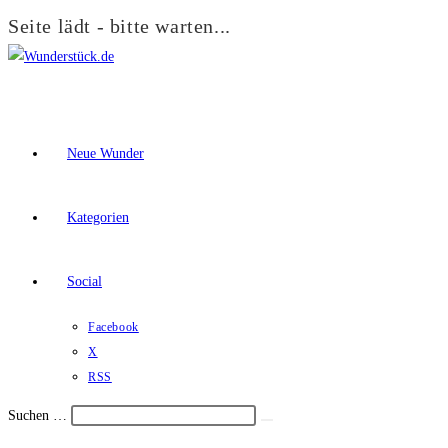
Seite lädt - bitte warten...
Zum
Inhalt
springen
Neue Wunder
Kategorien
Social
Facebook
X
RSS
Suchen …
Suche
Schalte
starten