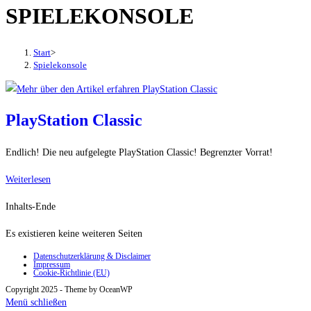
SPIELEKONSOLE
den
Button
um,
Start
>
um
Spielekonsole
das
Menü
aus-
PlayStation Classic
oder
einzuklappen
Endlich! Die neu aufgelegte PlayStation Classic! Begrenzter Vorrat!
PlayStation
Weiterlesen
Classic
Inhalts-Ende
Es existieren keine weiteren Seiten
Datenschutzerklärung & Disclaimer
Impressum
Cookie-Richtlinie (EU)
Copyright 2025 - Theme by OceanWP
Menü schließen