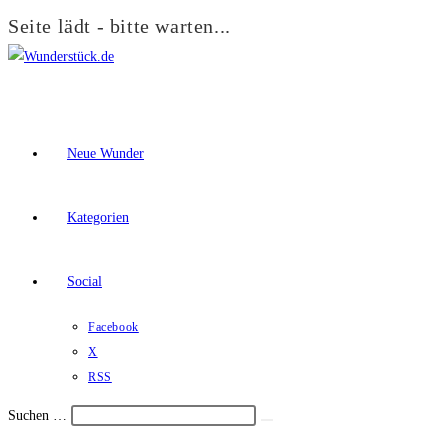
Seite lädt - bitte warten...
Zum
Inhalt
springen
Neue Wunder
Kategorien
Social
Facebook
X
RSS
Suchen …
Suche
Schalte
starten