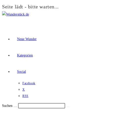
Seite lädt - bitte warten...
Zum
Inhalt
springen
Neue Wunder
Kategorien
Social
Facebook
X
RSS
Suchen …
Suche
Schalte
starten