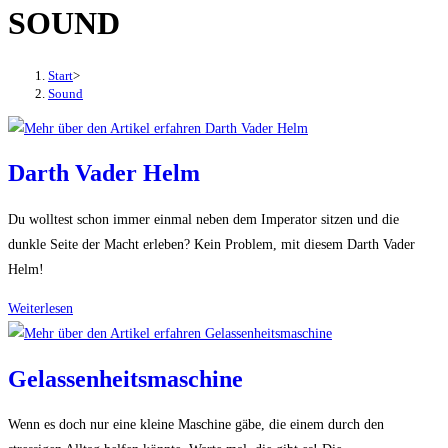
SOUND
den
Button
um,
Start
>
um
Sound
das
Menü
aus-
Darth Vader Helm
oder
einzuklappen
Du wolltest schon immer einmal neben dem Imperator sitzen und die
dunkle Seite der Macht erleben? Kein Problem, mit diesem Darth Vader
Helm!
Darth
Weiterlesen
Vader
Helm
Gelassenheitsmaschine
Wenn es doch nur eine kleine Maschine gäbe, die einem durch den