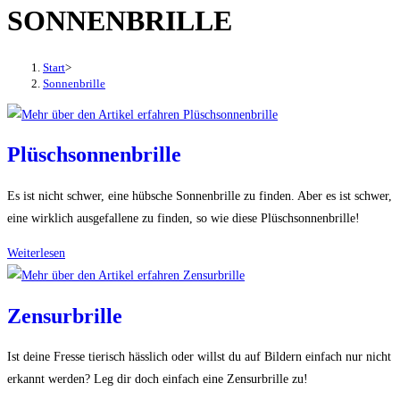
SONNENBRILLE
den
Button
um,
Start
>
um
Sonnenbrille
das
Menü
aus-
Plüschsonnenbrille
oder
einzuklappen
Es ist nicht schwer, eine hübsche Sonnenbrille zu finden. Aber es ist schwer,
eine wirklich ausgefallene zu finden, so wie diese Plüschsonnenbrille!
Plüschsonnenbrille
Weiterlesen
Zensurbrille
Ist deine Fresse tierisch hässlich oder willst du auf Bildern einfach nur nicht
erkannt werden? Leg dir doch einfach eine Zensurbrille zu!