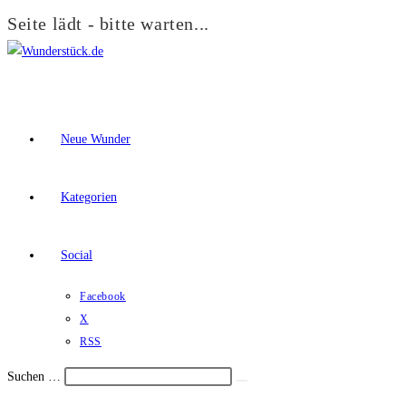
Seite lädt - bitte warten...
Zum
Inhalt
springen
Neue Wunder
Kategorien
Social
Facebook
X
RSS
Suchen …
Suche
Schalte
starten