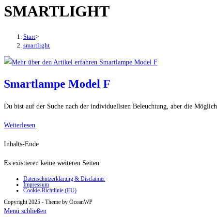
SMARTLIGHT
den
Button
um,
Start
>
um
smartlight
das
Menü
aus-
Smartlampe Model F
oder
einzuklappen
Du bist auf der Suche nach der individuellsten Beleuchtung, aber die Möglic
Smartlampe
Weiterlesen
Model
Inhalts-Ende
F
Es existieren keine weiteren Seiten
Datenschutzerklärung & Disclaimer
Impressum
Cookie-Richtlinie (EU)
Copyright 2025 - Theme by OceanWP
Menü schließen