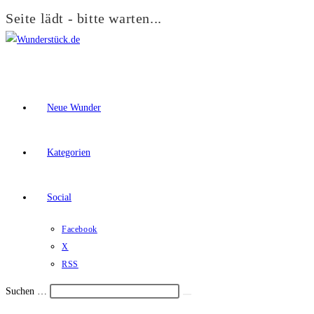
Seite lädt - bitte warten...
Zum
Inhalt
springen
Neue Wunder
Kategorien
Social
Facebook
X
RSS
Suchen …
Suche
Schalte
starten