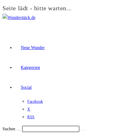
Seite lädt - bitte warten...
Zum
Inhalt
springen
Neue Wunder
Kategorien
Social
Facebook
X
RSS
Suchen …
Suche
Schalte
starten