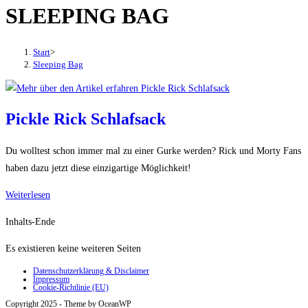
SLEEPING BAG
den
Button
um,
Start
>
um
Sleeping Bag
das
Menü
aus-
Pickle Rick Schlafsack
oder
einzuklappen
Du wolltest schon immer mal zu einer Gurke werden? Rick und Morty Fans
haben dazu jetzt diese einzigartige Möglichkeit!
Pickle
Weiterlesen
Rick
Inhalts-Ende
Schlafsack
Es existieren keine weiteren Seiten
Datenschutzerklärung & Disclaimer
Impressum
Cookie-Richtlinie (EU)
Copyright 2025 - Theme by OceanWP