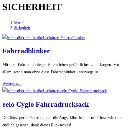
SICHERHEIT
den
Button
um,
Start
>
um
Sicherheit
das
Menü
aus-
Fahrradblinker
oder
einzuklappen
Mit dem Fahrrad abbiegen ist ein lebensgefährliches Unterfangen. Vor
allem, wenn man ohne diese Fahrradblinker unterwegs ist!
Fahrradblinker
Weiterlesen
eelo Cyglo Fahrradrucksack
Du fährst gerne Fahrrad, aber die Angst fährt immer mit? Jetzt wirst du
endlich gesehen, dank dieses Rucksackes!