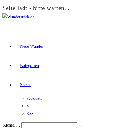
Seite lädt - bitte warten...
Zum
Inhalt
springen
Neue Wunder
Kategorien
Social
Facebook
X
RSS
Suchen …
Suche
Schalte
starten