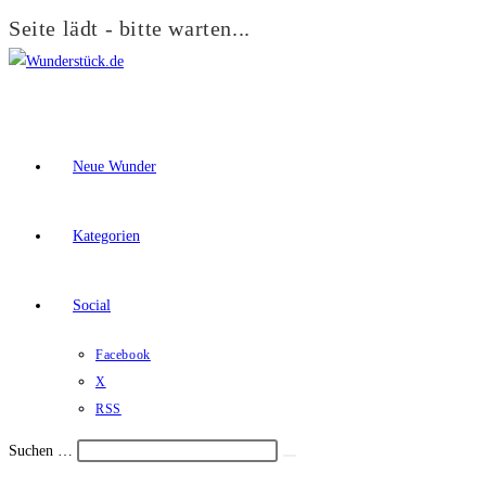
Seite lädt - bitte warten...
Zum
Inhalt
springen
Neue Wunder
Kategorien
Social
Facebook
X
RSS
Suchen …
Suche
Schalte
starten