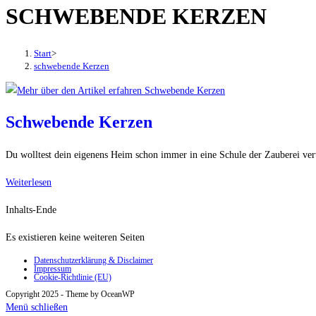
SCHWEBENDE KERZEN
den
Button
um,
Start
>
um
schwebende Kerzen
das
Menü
aus-
Schwebende Kerzen
oder
einzuklappen
Du wolltest dein eigenens Heim schon immer in eine Schule der Zauberei v
Schwebende
Weiterlesen
Kerzen
Inhalts-Ende
Es existieren keine weiteren Seiten
Datenschutzerklärung & Disclaimer
Impressum
Cookie-Richtlinie (EU)
Copyright 2025 - Theme by OceanWP
Menü schließen