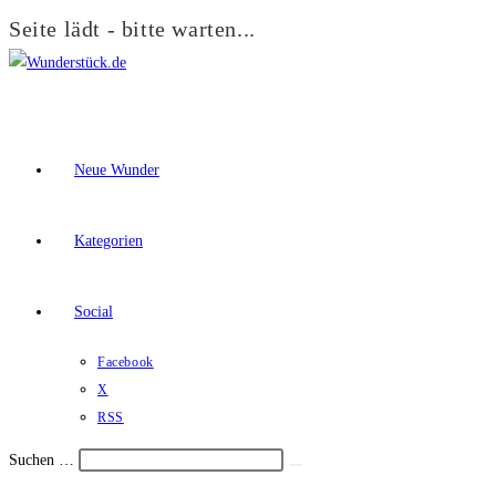
Seite lädt - bitte warten...
Zum
Inhalt
springen
Neue Wunder
Kategorien
Social
Facebook
X
RSS
Suchen …
Suche
Schalte
starten