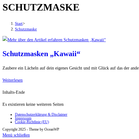
SCHUTZMASKE
den
Button
um,
Start
>
um
Schutzmaske
das
Menü
aus-
Schutzmasken „Kawaii“
oder
einzuklappen
Zaubere ein Lächeln auf dein eigenes Gesicht und mit Glück auf das der ande
Schutzmasken
Weiterlesen
„Kawaii“
Inhalts-Ende
Es existieren keine weiteren Seiten
Datenschutzerklärung & Disclaimer
Impressum
Cookie-Richtlinie (EU)
Copyright 2025 - Theme by OceanWP
Menü schließen