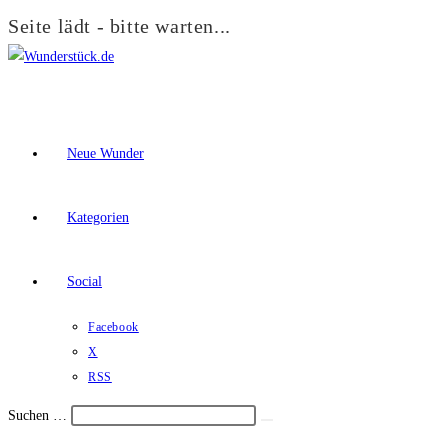
Seite lädt - bitte warten...
Zum
Inhalt
springen
Neue Wunder
Kategorien
Social
Facebook
X
RSS
Suchen …
Suche
Schalte
starten