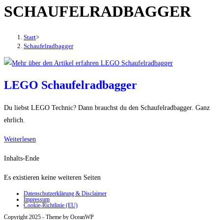
SCHAUFELRADBAGGER
den
Button
um,
Start
>
um
Schaufelradbagger
das
Menü
aus-
LEGO Schaufelradbagger
oder
einzuklappen
Du liebst LEGO Technic? Dann brauchst du den Schaufelradbagger. Ganz
ehrlich.
LEGO
Weiterlesen
Schaufelradbagger
Inhalts-Ende
Es existieren keine weiteren Seiten
Datenschutzerklärung & Disclaimer
Impressum
Cookie-Richtlinie (EU)
Copyright 2025 - Theme by OceanWP