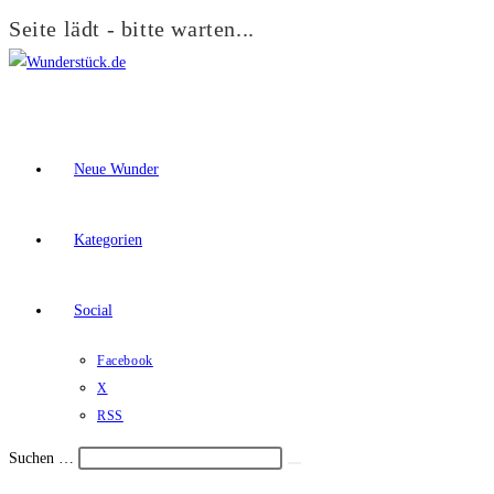
Seite lädt - bitte warten...
Zum
Inhalt
springen
Neue Wunder
Kategorien
Social
Facebook
X
RSS
Suchen …
Suche
Schalte
starten