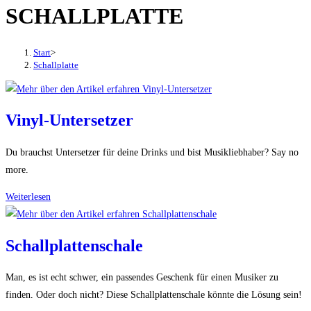
SCHALLPLATTE
den
Button
um,
Start
>
um
Schallplatte
das
Menü
aus-
Vinyl-Untersetzer
oder
einzuklappen
Du brauchst Untersetzer für deine Drinks und bist Musikliebhaber? Say no
more.
Vinyl-
Weiterlesen
Untersetzer
Schallplattenschale
Man, es ist echt schwer, ein passendes Geschenk für einen Musiker zu
finden. Oder doch nicht? Diese Schallplattenschale könnte die Lösung sein!