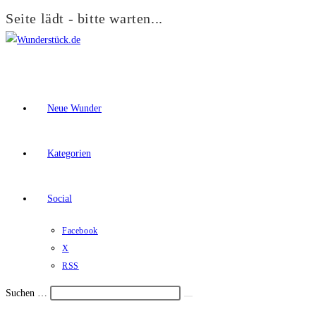
Seite lädt - bitte warten...
Zum
Inhalt
springen
Neue Wunder
Kategorien
Social
Facebook
X
RSS
Suchen …
Suche
Schalte
starten