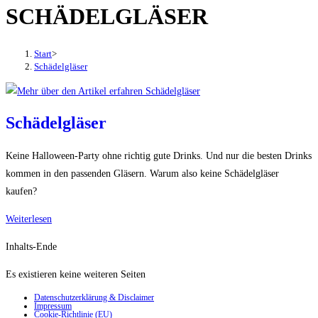
SCHÄDELGLÄSER
den
Button
um,
Start
>
um
Schädelgläser
das
Menü
aus-
Schädelgläser
oder
einzuklappen
Keine Halloween-Party ohne richtig gute Drinks. Und nur die besten Drinks
kommen in den passenden Gläsern. Warum also keine Schädelgläser
kaufen?
Schädelgläser
Weiterlesen
Inhalts-Ende
Es existieren keine weiteren Seiten
Datenschutzerklärung & Disclaimer
Impressum
Cookie-Richtlinie (EU)