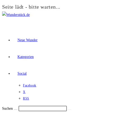
Seite lädt - bitte warten...
Zum
Inhalt
springen
Neue Wunder
Kategorien
Social
Facebook
X
RSS
Suchen …
Suche
Schalte
starten