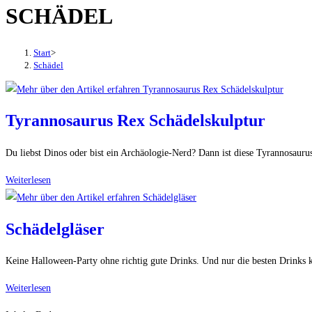
SCHÄDEL
den
Button
um,
Start
>
um
Schädel
das
Menü
aus-
Tyrannosaurus Rex Schädelskulptur
oder
einzuklappen
Du liebst Dinos oder bist ein Archäologie-Nerd? Dann ist diese Tyrannosaurus
Tyrannosaurus
Weiterlesen
Rex
Schädelskulptur
Schädelgläser
Keine Halloween-Party ohne richtig gute Drinks. Und nur die besten Drinks
Schädelgläser
Weiterlesen