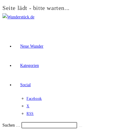
Seite lädt - bitte warten...
Zum
Inhalt
springen
Neue Wunder
Kategorien
Social
Facebook
X
RSS
Suchen …
Suche
Schalte
starten