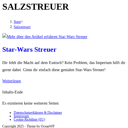
SALZSTREUER
den
Button
um,
Start
>
um
Salzstreuer
das
Menü
aus-
Star-Wars Streuer
oder
einzuklappen
Dir fehlt die Macht auf dem Esstisch? Kein Problem, das Imperium hilft dir
gerne dabei. Gönn dir einfach diese genialen Star-Wars Streuer!
Star-
Weiterlesen
Wars
Inhalts-Ende
Streuer
Es existieren keine weiteren Seiten
Datenschutzerklärung & Disclaimer
Impressum
Cookie-Richtlinie (EU)
Copyright 2025 - Theme by OceanWP