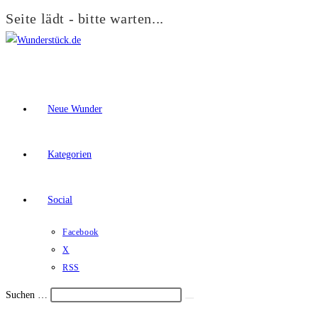
Seite lädt - bitte warten...
Zum
Inhalt
springen
Neue Wunder
Kategorien
Social
Facebook
X
RSS
Suchen …
Suche
Schalte
starten