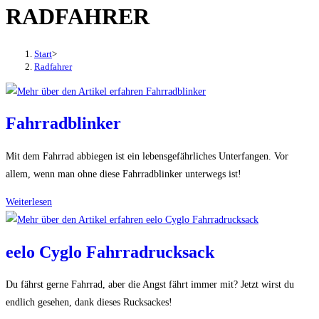
RADFAHRER
den
Button
um,
Start
>
um
Radfahrer
das
Menü
aus-
Fahrradblinker
oder
einzuklappen
Mit dem Fahrrad abbiegen ist ein lebensgefährliches Unterfangen. Vor
allem, wenn man ohne diese Fahrradblinker unterwegs ist!
Fahrradblinker
Weiterlesen
eelo Cyglo Fahrradrucksack
Du fährst gerne Fahrrad, aber die Angst fährt immer mit? Jetzt wirst du
endlich gesehen, dank dieses Rucksackes!