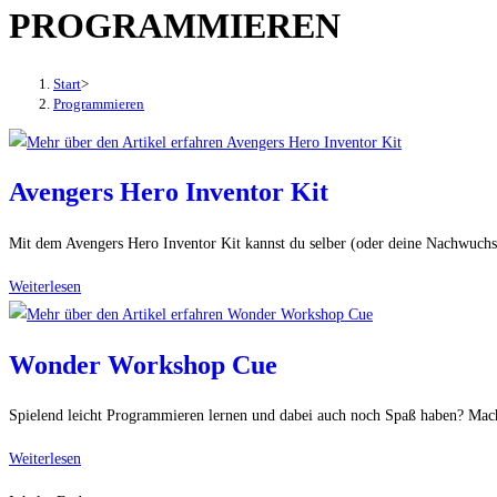
PROGRAMMIEREN
den
Button
um,
Start
>
um
Programmieren
das
Menü
aus-
Avengers Hero Inventor Kit
oder
einzuklappen
Mit dem Avengers Hero Inventor Kit kannst du selber (oder deine Nachwuch
Avengers
Weiterlesen
Hero
Inventor
Wonder Workshop Cue
Kit
Spielend leicht Programmieren lernen und dabei auch noch Spaß haben? Mac
Wonder
Weiterlesen
Workshop