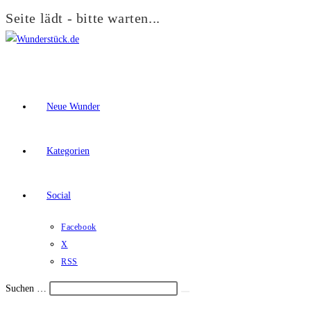
Seite lädt - bitte warten...
Zum
Inhalt
springen
Neue Wunder
Kategorien
Social
Facebook
X
RSS
Suchen …
Suche
Schalte
starten