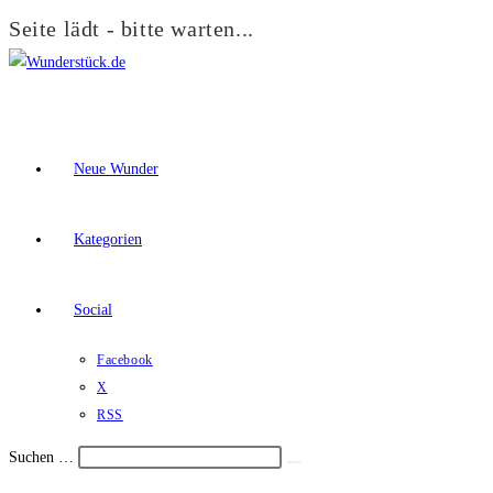
Seite lädt - bitte warten...
Zum
Inhalt
springen
Neue Wunder
Kategorien
Social
Facebook
X
RSS
Suchen …
Suche
Schalte
starten