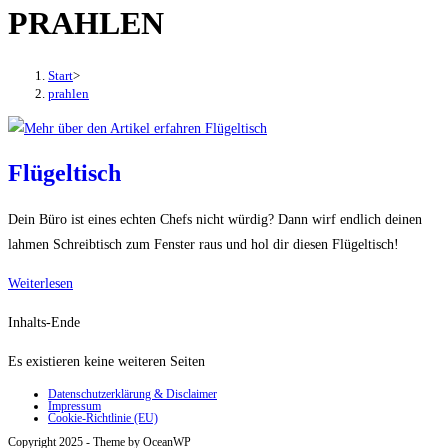
PRAHLEN
den
Button
um,
Start
>
um
prahlen
das
Menü
aus-
Flügeltisch
oder
einzuklappen
Dein Büro ist eines echten Chefs nicht würdig? Dann wirf endlich deinen
lahmen Schreibtisch zum Fenster raus und hol dir diesen Flügeltisch!
Flügeltisch
Weiterlesen
Inhalts-Ende
Es existieren keine weiteren Seiten
Datenschutzerklärung & Disclaimer
Impressum
Cookie-Richtlinie (EU)
Copyright 2025 - Theme by OceanWP