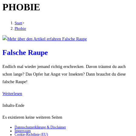
PHOBIE
den
Button
um,
Start
>
um
Phobie
das
Menü
aus-
Falsche Raupe
oder
einzuklappen
Endlich mal wieder jemand richtig erschrecken. Davon träumst du auch
schon lange? Das Opfer hat Angst vor Insekten? Dann brauchst du diese
falsche Raupe!
Falsche
Weiterlesen
Raupe
Inhalts-Ende
Es existieren keine weiteren Seiten
Datenschutzerklärung & Disclaimer
Impressum
Cookie-Richtlinie (EU)