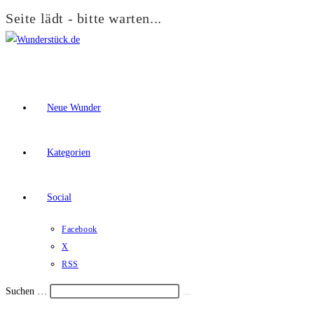
Seite lädt - bitte warten...
Zum
Inhalt
springen
Neue Wunder
Kategorien
Social
Facebook
X
RSS
Suchen …
Suche
Schalte
starten