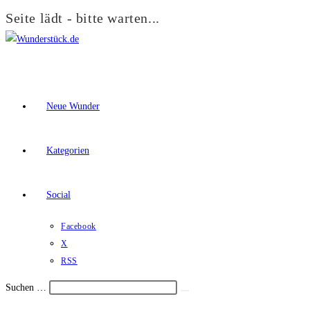
Seite lädt - bitte warten...
Zum
Inhalt
springen
Neue Wunder
Kategorien
Social
Facebook
X
RSS
Suchen …
Suche
Schalte
starten