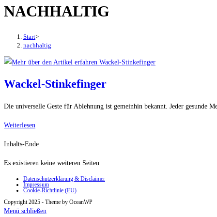
NACHHALTIG
den
Button
um,
Start
>
um
nachhaltig
das
Menü
aus-
Wackel-Stinkefinger
oder
einzuklappen
Die universelle Geste für Ablehnung ist gemeinhin bekannt. Jeder gesunde Me
Wackel-
Weiterlesen
Stinkefinger
Inhalts-Ende
Es existieren keine weiteren Seiten
Datenschutzerklärung & Disclaimer
Impressum
Cookie-Richtlinie (EU)
Copyright 2025 - Theme by OceanWP
Menü schließen