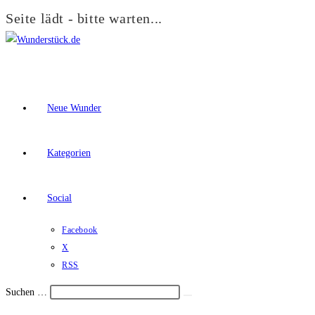
Seite lädt - bitte warten...
Zum
Inhalt
springen
Neue Wunder
Kategorien
Social
Facebook
X
RSS
Suchen …
Suche
Schalte
starten