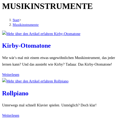
MUSIKINSTRUMENTE
den
Button
um,
Start
>
um
Musikinstrumente
das
Menü
aus-
Kirby-Otomatone
oder
einzuklappen
Wie wär's mal mit einem etwas ungewöhnlichen Musikinstrument, das jeder
lernen kann? Und das aussieht wie Kirby? Tadaaa: Das Kirby-Otomatone!
Kirby-
Weiterlesen
Otomatone
Rollpiano
Unterwegs mal schnell Klavier spielen. Unmöglich? Doch klar!
Rollpiano
Weiterlesen