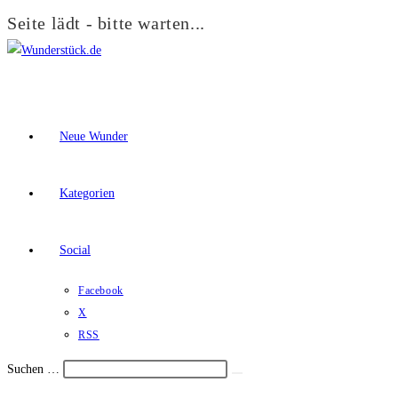
Seite lädt - bitte warten...
Zum
Inhalt
springen
Neue Wunder
Kategorien
Social
Facebook
X
RSS
Suchen …
Suche
Schalte
starten