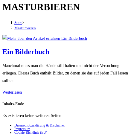
MASTURBIEREN
den
Button
um,
Start
>
um
Masturbieren
das
Menü
aus-
Ein Bilderbuch
oder
einzuklappen
Manchmal muss man die Hände still halten und nicht der Versuchung
erliegen. Dieses Buch enthält Bilder, zu denen sie das auf jeden Fall lassen
sollten.
Ein
Weiterlesen
Bilderbuch
Inhalts-Ende
Es existieren keine weiteren Seiten
Datenschutzerklärung & Disclaimer
Impressum
Cookie-Richtlinie (EU)