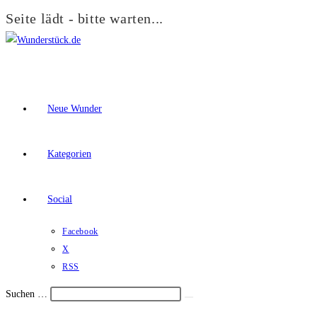
Seite lädt - bitte warten...
Zum
Inhalt
springen
Neue Wunder
Kategorien
Social
Facebook
X
RSS
Suchen …
Suche
Schalte
starten