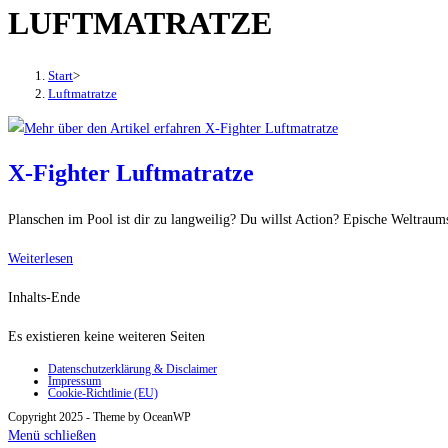
LUFTMATRATZE
den
Button
um,
Start
>
um
Luftmatratze
das
Menü
aus-
X-Fighter Luftmatratze
oder
einzuklappen
Planschen im Pool ist dir zu langweilig? Du willst Action? Epische Weltraum
X-
Weiterlesen
Fighter
Inhalts-Ende
Luftmatratze
Es existieren keine weiteren Seiten
Datenschutzerklärung & Disclaimer
Impressum
Cookie-Richtlinie (EU)
Copyright 2025 - Theme by OceanWP
Menü schließen