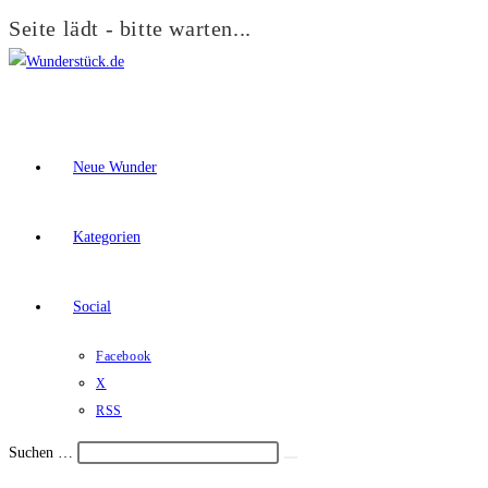
Seite lädt - bitte warten...
Zum
Inhalt
springen
Neue Wunder
Kategorien
Social
Facebook
X
RSS
Suchen …
Suche
Schalte
starten