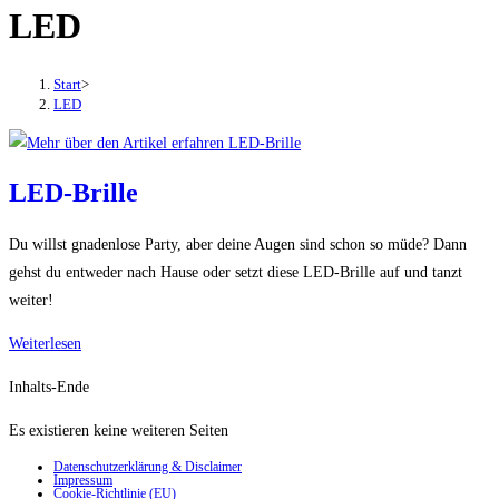
LED
den
Button
um,
Start
>
um
LED
das
Menü
aus-
LED-Brille
oder
einzuklappen
Du willst gnadenlose Party, aber deine Augen sind schon so müde? Dann
gehst du entweder nach Hause oder setzt diese LED-Brille auf und tanzt
weiter!
LED-
Weiterlesen
Brille
Inhalts-Ende
Es existieren keine weiteren Seiten
Datenschutzerklärung & Disclaimer
Impressum
Cookie-Richtlinie (EU)